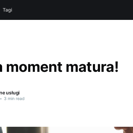
Tagi
a moment matura!
e usługi
•
3 min read