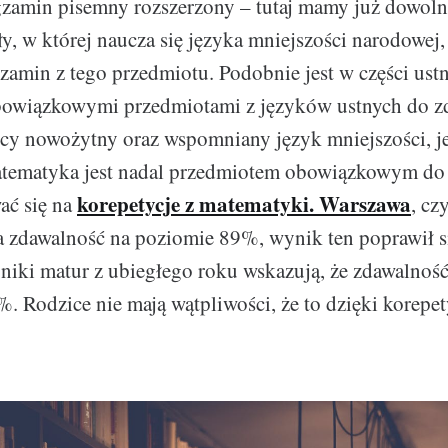
zamin pisemny rozszerzony – tutaj mamy już dowolno
ły, w której naucza się języka mniejszości narodowej
zamin z tego przedmiotu. Podobnie jest w części ustn
owiązkowymi przedmiotami z języków ustnych do zd
bcy nowożytny oraz wspomniany język mniejszości, jeś
atematyka jest nadal przedmiotem obowiązkowym do 
korepetycje z matematyki. Warszawa
ać się na
, cz
 zdawalność na poziomie 89%, wynik ten poprawił s
niki matur z ubiegłego roku wskazują, że zdawalność
. Rodzice nie mają wątpliwości, że to dzięki korepe