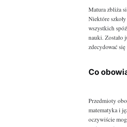
Matura zbliża s
Niektóre szkoły
wszystkich spóź
nauki. Zostało 
zdecydować się 
Co obowi
Przedmioty obow
matematyka i ję
oczywiście mogą 