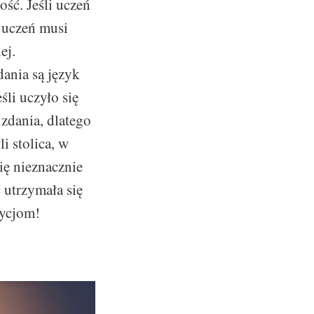
ść. Jeśli uczeń
, uczeń musi
ej.
ania są język
li uczyło się
zdania, dlatego
yli stolica, w
ię nieznacznie
 utrzymała się
tycjom!