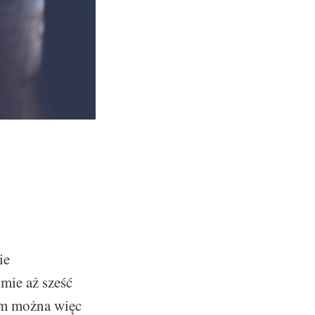
ie
mie aż sześć
m można więc