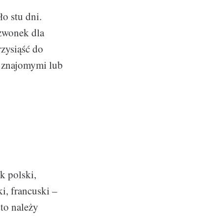
o stu dni.
dzwonek dla
rzysiąść do
e znajomymi lub
k polski,
i, francuski –
dto należy