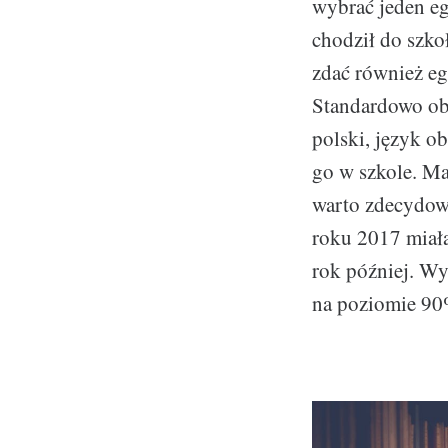
wybrać jeden eg
chodził do szko
zdać również eg
Standardowo ob
polski, język o
go w szkole. M
warto zdecydow
roku 2017 miała
rok później. Wy
na poziomie 90%