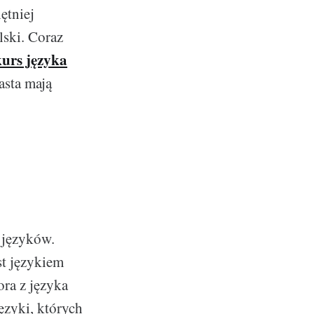
ętniej
lski. Coraz
kurs języka
asta mają
 języków.
st językiem
ora z języka
ęzyki, których