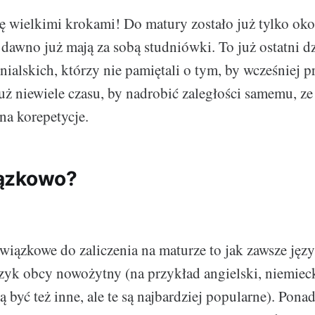
ię wielkimi krokami! Do matury zostało już tylko okoł
 dawno już mają za sobą studniówki. To już ostatni 
nialskich, którzy nie pamiętali o tym, by wcześniej p
już niewiele czasu, by nadrobić zaległości samemu, z
na korepetycje.
ązkowo?
iązkowe do zaliczenia na maturze to jak zawsze języ
zyk obcy nowożytny (na przykład angielski, niemieck
być też inne, ale te są najbardziej popularne). Pona