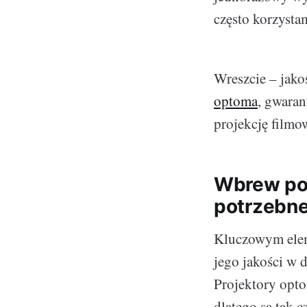
często korzysta
Wreszcie – jako
optoma
, gwaran
projekcję film
Wbrew poz
potrzebne
Kluczowym elem
jego jakości w 
Projektory opto
dlatego są tak 