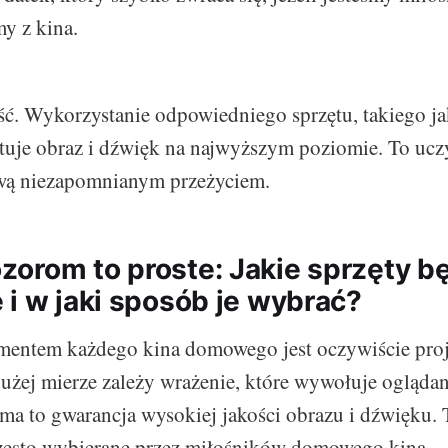
my z kina.
ść. Wykorzystanie odpowiedniego sprzętu, takiego j
tuje obraz i dźwięk na najwyższym poziomie. To ucz
ową niezapomnianym przeżyciem.
orom to proste: Jakie sprzęty b
 i w jaki sposób je wybrać?
entem każdego kina domowego jest oczywiście proj
dużej mierze zależy wrażenie, które wywołuje oglądan
ma to gwarancja wysokiej jakości obrazu i dźwięku. 
często wybierane przez miłośników domowego kina.