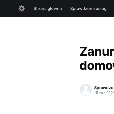
Strona główna
Sprawdzone usługi
Zanur
domow
Sprawdzon
15 wrz 202