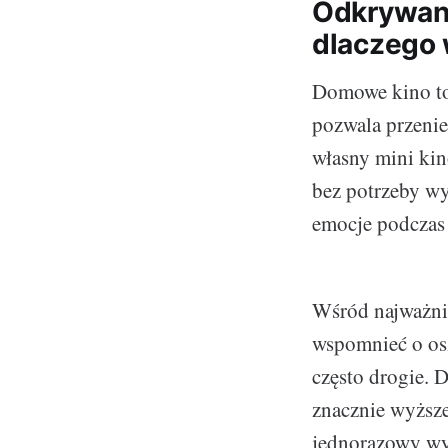
Odkrywani
dlaczego 
Domowe kino to 
pozwala przeni
własny mini kin
bez potrzeby wy
emocje podczas
Wśród najważnie
wspomnieć o osz
często drogie. 
znacznie wyższ
jednorazowy wyd