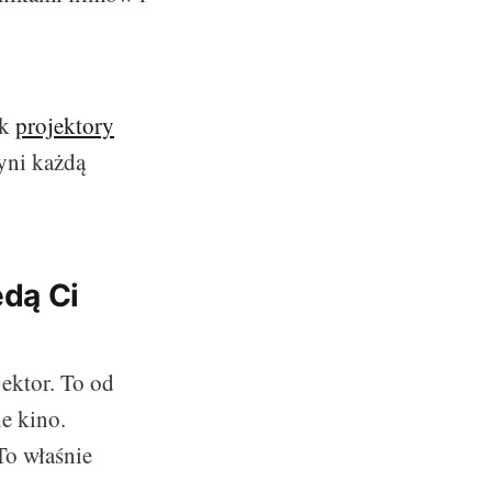
ak
projektory
yni każdą
ędą Ci
ektor. To od
e kino.
To właśnie