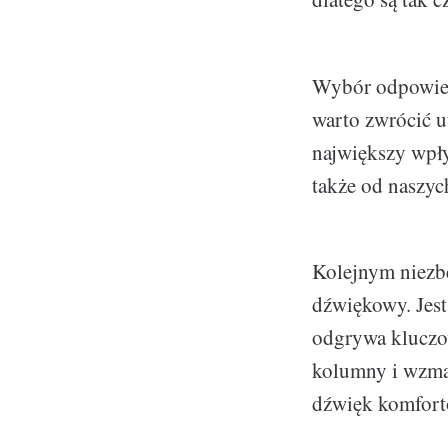
Wybór odpowied
warto zwrócić u
największy wpł
także od naszyc
Kolejnym niezb
dźwiękowy. Jest
odgrywa kluczow
kolumny i wzma
dźwięk komforto