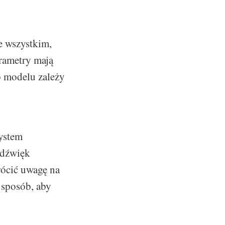
e wszystkim,
arametry mają
o modelu zależy
ystem
 dźwięk
rócić uwagę na
 sposób, aby