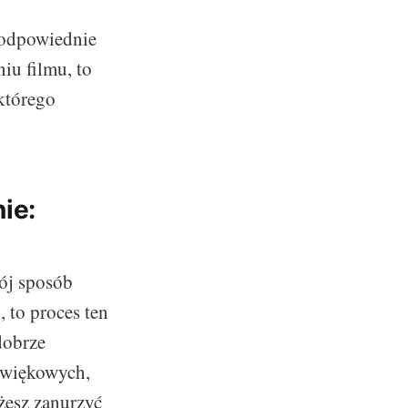
 odpowiednie
iu filmu, to
którego
ie:
ój sposób
 to proces ten
dobrze
źwiękowych,
żesz zanurzyć