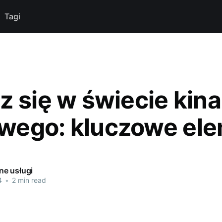
Tagi
z się w świecie kina
ego: kluczowe el
e usługi
4
•
2 min read