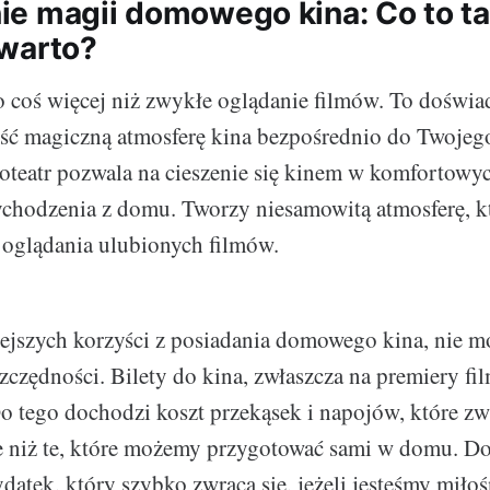
e magii domowego kina: Co to ta
warto?
coś więcej niż zwykłe oglądanie filmów. To doświad
eść magiczną atmosferę kina bezpośrednio do Twoje
oteatr pozwala na cieszenie się kinem w komfortowy
chodzenia z domu. Tworzy niesamowitą atmosferę, k
 oglądania ulubionych filmów.
jszych korzyści z posiadania domowego kina, nie m
czędności. Bilety do kina, zwłaszcza na premiery fi
Do tego dochodzi koszt przekąsek i napojów, które zw
e niż te, które możemy przygotować sami w domu. D
atek, który szybko zwraca się, jeżeli jesteśmy miło