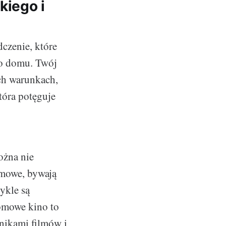
kiego i
czenie, które
go domu. Twój
ch warunkach,
tóra potęguje
ożna nie
lmowe, bywają
ykle są
omowe kino to
śnikami filmów i