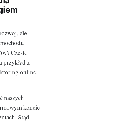
dla
ngiem
rozwój, ale
 samochodu
tów? Często
a przykład z
ktoring online.
ść naszych
 firmowym koncie
entach. Stąd