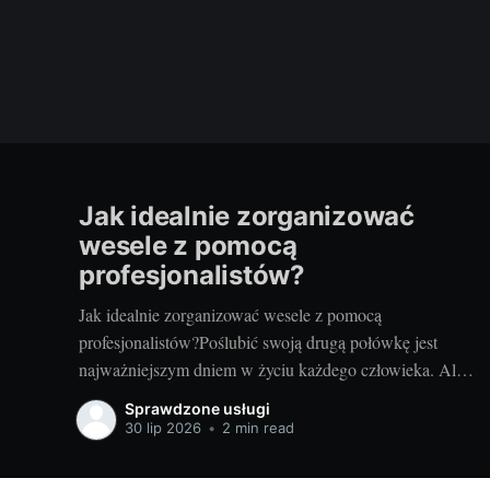
Jak idealnie zorganizować
wesele z pomocą
profesjonalistów?
Jak idealnie zorganizować wesele z pomocą
profesjonalistów?Poślubić swoją drugą połówkę jest
najważniejszym dniem w życiu każdego człowieka. Ale
zanim to nastąpi, stajemy przed wielkim wyzwaniem –
Sprawdzone usługi
jak zorganizować ten najważniejszy dzień? Czy warto
30 lip 2026
•
2 min read
skorzystać z usług profesjonalistów? Czy to nie za
drogie? Dziś postaram się odpowiedzieć na te pytania.