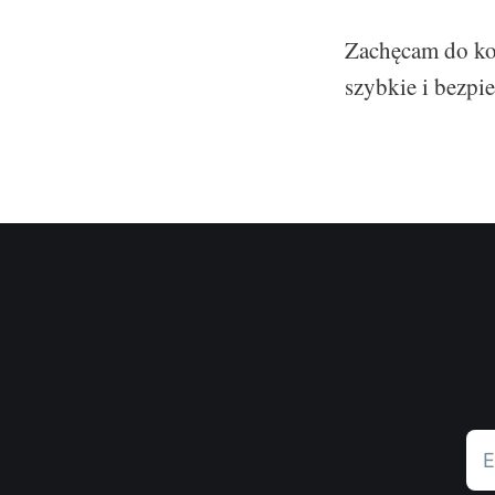
Zachęcam do kor
szybkie i bezpi
E