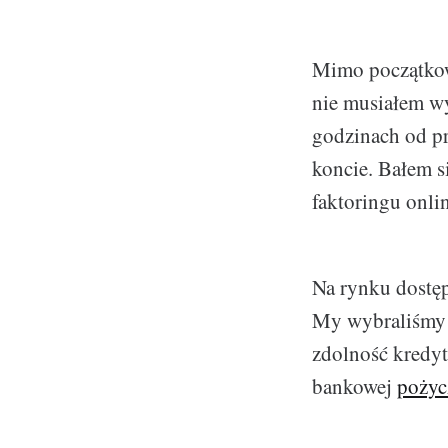
Mimo początkowy
nie musiałem wy
godzinach od pr
koncie. Bałem s
faktoringu onlin
Na rynku dostęp
My wybraliśmy t
zdolność kredyt
bankowej
pożyc