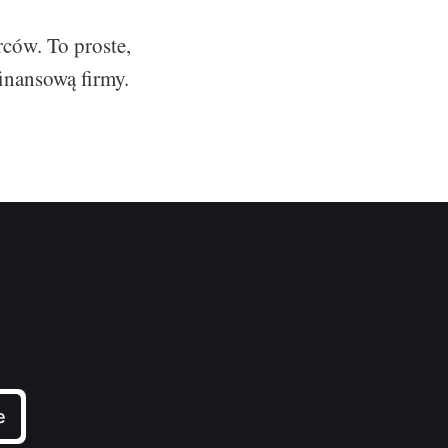
rców. To proste,
inansową firmy.
e