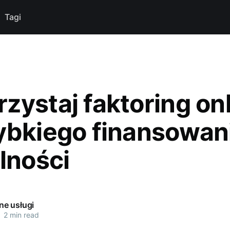
Tagi
zystaj faktoring on
ybkiego finansowan
lności
e usługi
•
2 min read