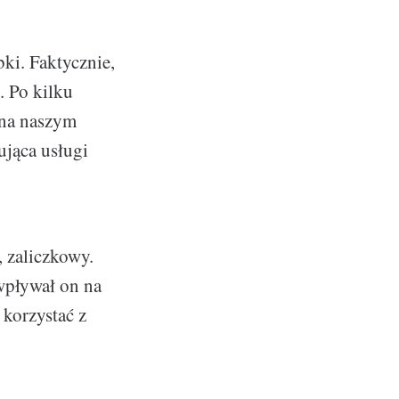
ki. Faktycznie,
. Po kilku
 na naszym
ująca usługi
, zaliczkowy.
 wpływał on na
 korzystać z