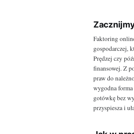
Zacznijmy
Faktoring onlin
gospodarczej, k
Prędzej czy póź
finansowej. Z p
praw do należno
wygodna forma f
gotówkę bez wyc
przyspiesza i uł