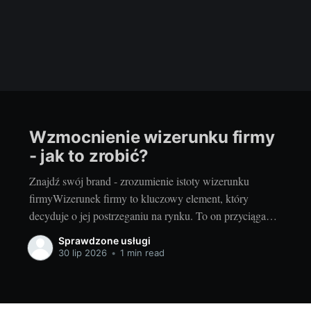
Wzmocnienie wizerunku firmy
- jak to zrobić?
Znajdź swój brand - zrozumienie istoty wizerunku
firmyWizerunek firmy to kluczowy element, który
decyduje o jej postrzeganiu na rynku. To on przyciąga
nowych klientów, buduje zaufanie i pozwala wyróżnić się
Sprawdzone usługi
pośród konkurencji. Ale jak zdefiniować wizerunek
30 lip 2026
•
1 min read
firmy? Przyjrzyjmy się temu zagadnieniu. Wizerunek
firmy to przede wszystkim jej identyfikacja wizualna.
Logo,