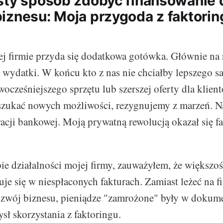
sty sposób zdobyć finansowanie 
iznesu: Moja przygoda z faktori
j firmie przyda się dodatkowa gotówka. Głównie na 
e wydatki. W końcu kto z nas nie chciałby lepszego
ocześniejszego sprzętu lub szerszej oferty dla klien
szukać nowych możliwości, rezygnujemy z marzeń. N
cji bankowej. Moją prywatną rewolucją okazał się fa
e działalności mojej firmy, zauważyłem, że większo
e się w niespłaconych fakturach. Zamiast leżeć na
ozwój biznesu, pieniądze "zamrożone" były w dokum
sł skorzystania z faktoringu.