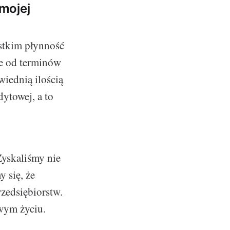
 mojej
stkim płynność
ie od terminów
iednią ilością
ytowej, a to
Zyskaliśmy nie
 się, że
rzedsiębiorstw.
owym życiu.