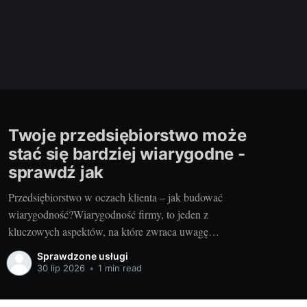
Twoje przedsiębiorstwo może
stać się bardziej wiarygodne -
sprawdź jak
Przedsiębiorstwo w oczach klienta – jak budować
wiarygodność?Wiarygodność firmy, to jeden z
kluczowych aspektów, na które zwraca uwagę
potencjalny klient. Decyzje zakupowe stają się coraz
Sprawdzone usługi
częściej świadome, więc klient szuka informacji o firmie,
30 lip 2026
•
1 min read
analizuje jej wizerunek, historię, opinie, referencje, a
także certyfikaty. Odbiorca chce mieć pewność, że