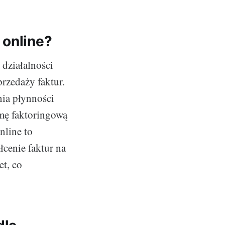
 online?
 działalności
rzedaży faktur.
nia płynności
rmę faktoringową
nline to
łcenie faktur na
t, co