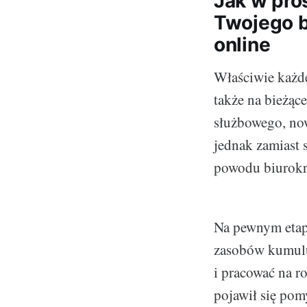
Jak w pro
Twojego b
online
Właściwie każde
także na bieżąc
służbowego, now
jednak zamiast 
powodu biurokra
Na pewnym etapi
zasobów kumuluj
i pracować na r
pojawił się pomy