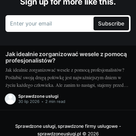
Sign up for more like this.
Enter your email
Subscribe
Jak idealnie zorganizować wesele z pomocą
profesjonalistów?
Jak idealnie zorganizować wesele z pomocą profesjonalistów?
Poślubić swoją drugą połówkę jest najważniejszym dniem w
życiu każdego człowieka. Ale zanim to nastąpi, stajemy przed
wielkim wyzwaniem – jak zorganizować ten najważniejszy
Sprawdzone usługi
dzień? Czy warto skorzystać z usług profesjonalistów? Czy to
30 lip 2026
•
2 min read
nie za drogie? Dziś postaram się odpowiedzieć na te pytania.
Przygotowania
Sprawdzone usługi, sprawdzone firmy usługowe -
sprawdzoneuslugi.pl
© 2026