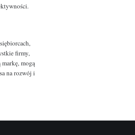
ektywności.
siębiorcach,
stkie firmy,
ą markę, mogą
sa na rozwój i