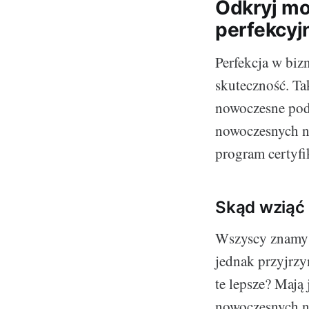
Odkryj mo
perfekcyjn
Perfekcja w biz
skuteczność. Ta
nowoczesne pode
nowoczesnych na
program certyfi
Skąd wziąć 
Wszyscy znamy p
jednak przyjrzym
te lepsze? Mają 
nowoczesnych nar