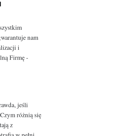
u
wszystkim
 gwarantuje nam
izacji i
lną Firmę -
awda, jeśli
. Czym różnią się
tają z
trafią w pełni