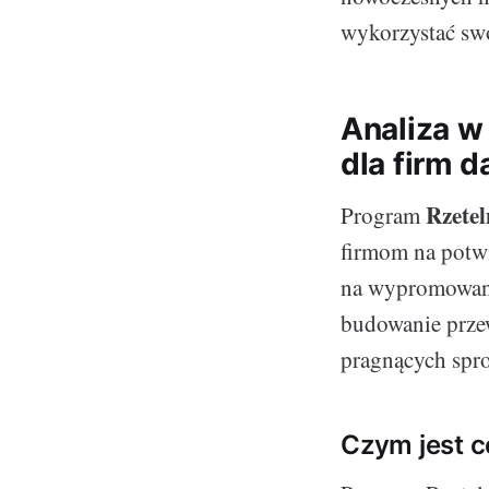
wykorzystać swó
Analiza w
dla firm d
Rzete
Program
firmom na potwi
na wypromowani
budowanie przew
pragnących spr
Czym jest ce