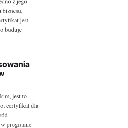
jedno z jego
a biznesu,
tyfikat jest
co buduje
sowania
ów
im, jest to
 certyfikat dla
śród
o w programie