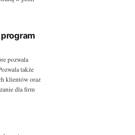
a program
óre pozwala
Pozwala także
h klientów oraz
anie dla firm