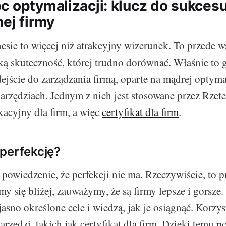
c optymalizacji: klucz do sukces
ej firmy
nesie to więcej niż atrakcyjny wizerunek. To przede 
ką skuteczność, której trudno dorównać. Właśnie to
jście do zarządzania firmą, oparte na mądrej optymal
rzędziach. Jednym z nich jest stosowane przez Rzete
kacyjny dla firm, a więc
certyfikat dla firm
.
perfekcję?
owiedzenie, że perfekcji nie ma. Rzeczywiście, to pr
y się bliżej, zauważymy, że są firmy lepsze i gorsze
jasno określone cele i wiedzą, jak je osiągnąć. Korzys
zędzi, takich jak certyfikat dla firm. Dzięki temu po