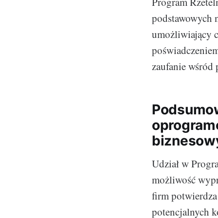
Program Rzetelna
podstawowych na
umożliwiający c
poświadczeniem,
zaufanie wśród 
Podsumowa
oprogramo
biznesow
Udział w Progra
możliwość wypro
firm potwierdza
potencjalnych k