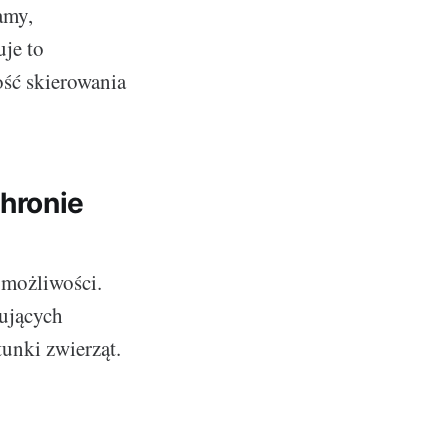
amy,
je to
ść skierowania
hronie
 możliwości.
rujących
tunki zwierząt.