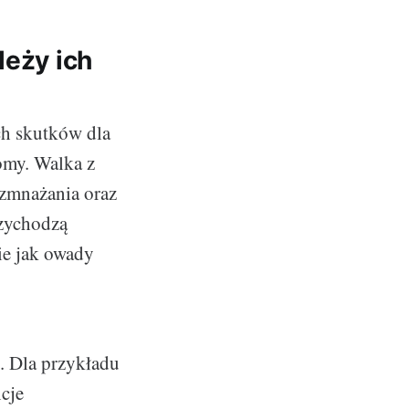
leży ich
ch skutków dla
omy. Walka z
ozmnażania oraz
rzychodzą
ie jak owady
. Dla przykładu
cje