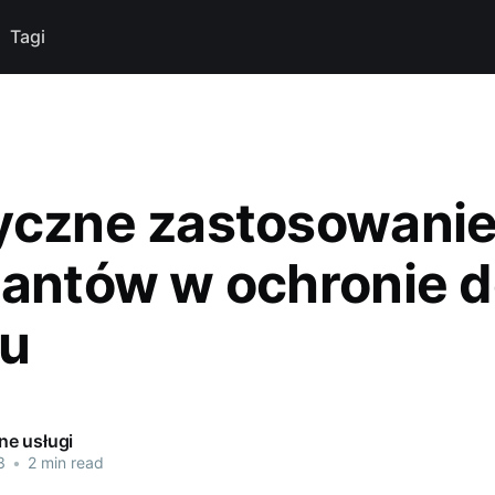
Tagi
yczne zastosowani
tantów w ochronie d
du
e usługi
3
•
2 min read