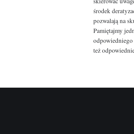
skierować uwagę
środek deratyza
pozwalają na sk
Pamiętajmy jedn
odpowiedniego s
też odpowiedni