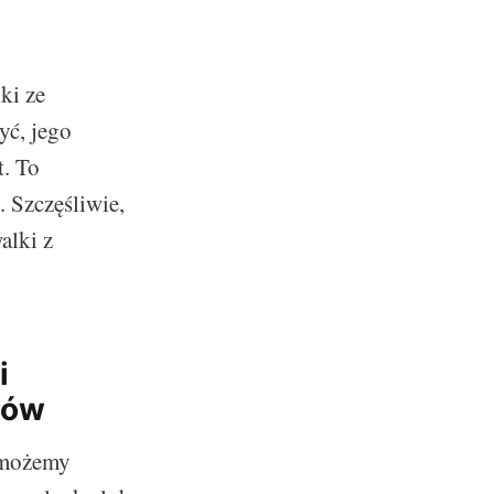
ki ze
yć, jego
t. To
 Szczęśliwie,
alki z
i
tów
m możemy