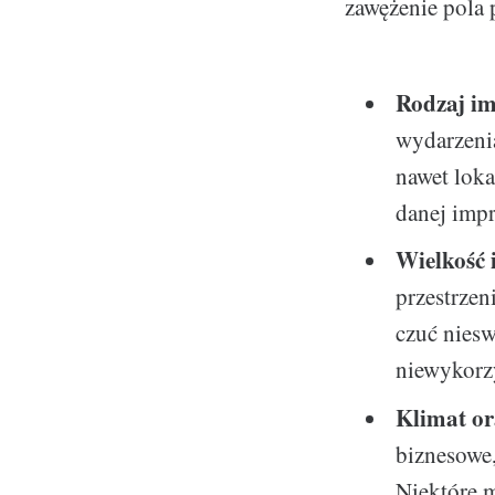
zawężenie pola
Rodzaj im
wydarzeni
nawet loka
danej impr
Wielkość 
przestrzen
czuć niesw
niewykorz
Klimat or
biznesowe
Niektóre 