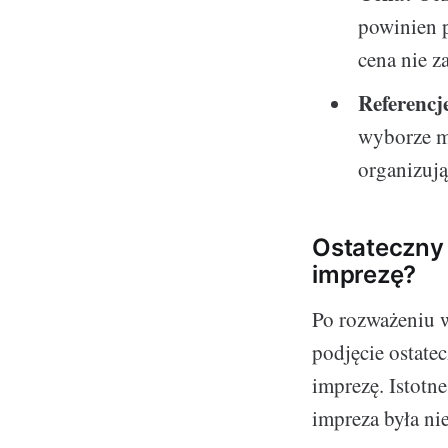
powinien p
cena nie z
Referencj
wyborze mi
organizuj
Ostateczny 
imprezę?
Po rozważeniu 
podjęcie ostate
imprezę. Istotne
impreza była ni