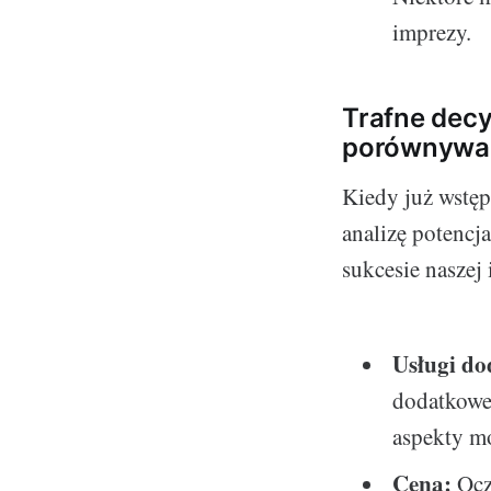
imprezy.
Trafne decy
porównywać
Kiedy już wstęp
analizę potencj
sukcesie naszej
Usługi do
dodatkowe,
aspekty mo
Cena:
Ocz