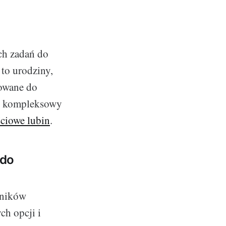
ch zadań do
to urodziny,
sowane do
as kompleksowy
ciowe lubin
.
 do
nników
ch opcji i