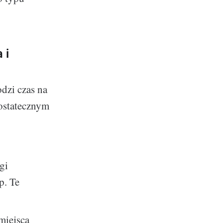
 i
dzi czas na
 ostatecznym
gi
p. Te
miejsca