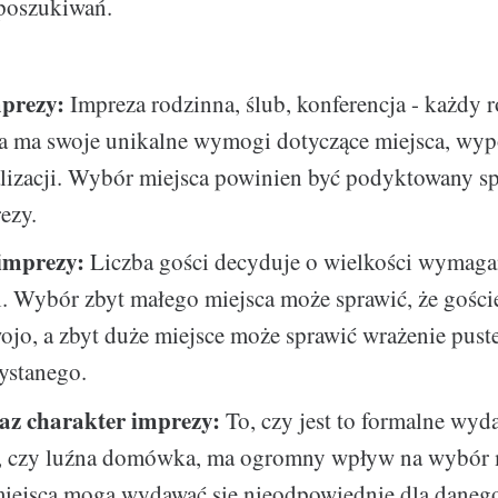
 poszukiwań.
prezy:
Impreza rodzinna, ślub, konferencja - każdy r
a ma swoje unikalne wymogi dotyczące miejsca, wypo
lizacji. Wybór miejsca powinien być podyktowany s
ezy.
imprezy:
Liczba gości decyduje o wielkości wymaga
i. Wybór zbyt małego miejsca może sprawić, że gości
ojo, a zbyt duże miejsce może sprawić wrażenie pust
ystanego.
az charakter imprezy:
To, czy jest to formalne wyd
, czy luźna domówka, ma ogromny wpływ na wybór m
miejsca mogą wydawać się nieodpowiednie dla daneg