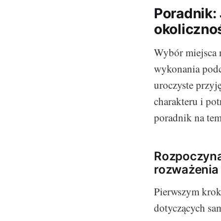
Poradnik:
okoliczno
Wybór miejsca n
wykonania podcz
uroczyste przyj
charakteru i po
poradnik na tem
Rozpoczyna
rozważenia
Pierwszym krok
dotyczących sam