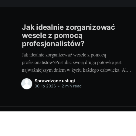
Jak idealnie zorganizować
wesele z pomocą
profesjonalistów?
Jak idealnie zorganizować wesele z pomocą
profesjonalistów?Poślubić swoją drugą połówkę jest
najważniejszym dniem w życiu każdego człowieka. Ale
zanim to nastąpi, stajemy przed wielkim wyzwaniem –
Sprawdzone usługi
jak zorganizować ten najważniejszy dzień? Czy warto
30 lip 2026
•
2 min read
skorzystać z usług profesjonalistów? Czy to nie za
drogie? Dziś postaram się odpowiedzieć na te pytania.
Przygotowania
Sprawdzone usługi, sprawdzone firmy usługowe - sprawdzone