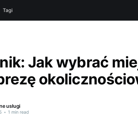
Tagi
nik: Jak wybrać mie
prezę okoliczności
e usługi
5
•
1 min read