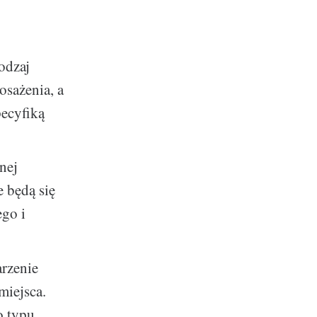
odzaj
sażenia, a
pecyfiką
nej
e będą się
ego i
arzenie
iejsca.
o typu