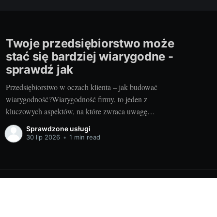
Twoje przedsiębiorstwo może
stać się bardziej wiarygodne -
sprawdź jak
Przedsiębiorstwo w oczach klienta – jak budować
wiarygodność?Wiarygodność firmy, to jeden z
kluczowych aspektów, na które zwraca uwagę
potencjalny klient. Decyzje zakupowe stają się coraz
Sprawdzone usługi
częściej świadome, więc klient szuka informacji o firmie,
30 lip 2026
•
1 min read
analizuje jej wizerunek, historię, opinie, referencje, a
także certyfikaty. Odbiorca chce mieć pewność, że
podmiot, z którym
Powered by Ghost