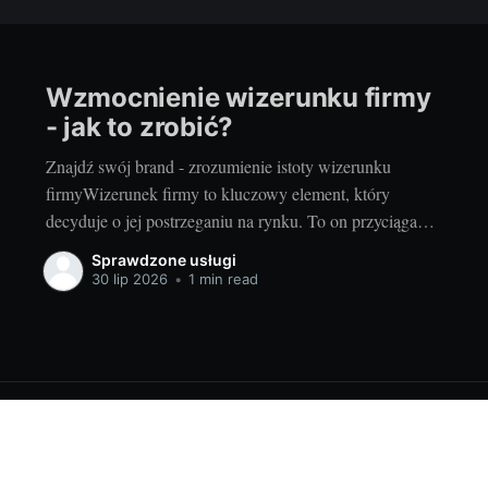
Wzmocnienie wizerunku firmy
- jak to zrobić?
Znajdź swój brand - zrozumienie istoty wizerunku
firmyWizerunek firmy to kluczowy element, który
decyduje o jej postrzeganiu na rynku. To on przyciąga
nowych klientów, buduje zaufanie i pozwala wyróżnić się
Sprawdzone usługi
pośród konkurencji. Ale jak zdefiniować wizerunek
30 lip 2026
•
1 min read
firmy? Przyjrzyjmy się temu zagadnieniu. Wizerunek
firmy to przede wszystkim jej identyfikacja wizualna.
Logo,
uslugi.pl
© 2026