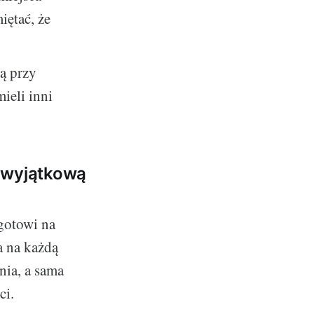
iętać, że
ą przy
ieli inni
ą wyjątkową
gotowi na
a na każdą
nia, a sama
ci.