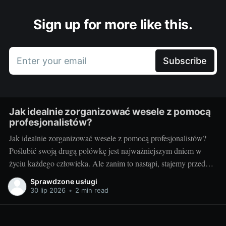
Sign up for more like this.
Enter your email
Subscribe
Jak idealnie zorganizować wesele z pomocą
profesjonalistów?
Jak idealnie zorganizować wesele z pomocą profesjonalistów?
Poślubić swoją drugą połówkę jest najważniejszym dniem w
życiu każdego człowieka. Ale zanim to nastąpi, stajemy przed
wielkim wyzwaniem – jak zorganizować ten najważniejszy
Sprawdzone usługi
dzień? Czy warto skorzystać z usług profesjonalistów? Czy to
30 lip 2026
•
2 min read
nie za drogie? Dziś postaram się odpowiedzieć na te pytania.
Przygotowania