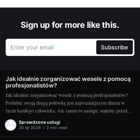
Sign up for more like this.
Enter your email
Subscribe
Jak idealnie zorganizować wesele z pomocą
profesjonalistów?
Jak idealnie zorganizować wesele z pomocą profesjonalistów?
Poślubić swoją drugą połówkę jest najważniejszym dniem w
życiu każdego człowieka. Ale zanim to nastąpi, stajemy przed
wielkim wyzwaniem – jak zorganizować ten najważniejszy
Sprawdzone usługi
dzień? Czy warto skorzystać z usług profesjonalistów? Czy to
30 lip 2026
•
2 min read
nie za drogie? Dziś postaram się odpowiedzieć na te pytania.