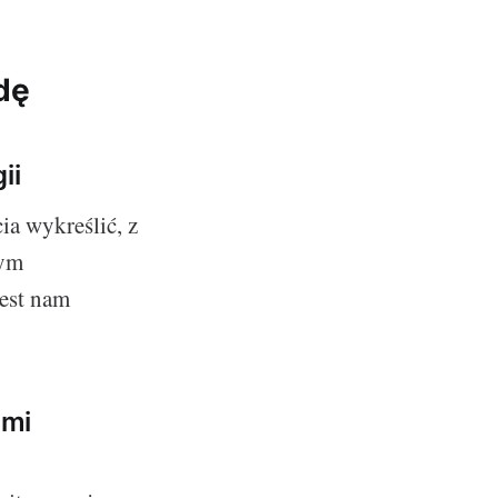
dę
ii
ia wykreślić, z
wym
jest nam
ami