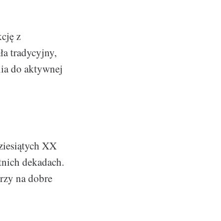
cję z
a tradycyjny,
nia do aktywnej
ziesiątych XX
tnich dekadach.
rzy na dobre