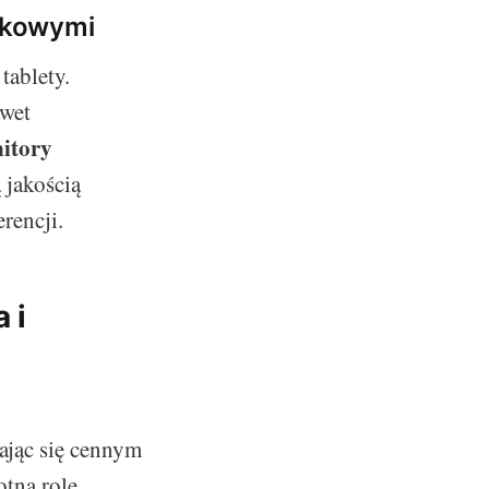
ykowymi
tablety.
awet
itory
 jakością
rencji.
 i
ając się cennym
otną rolę