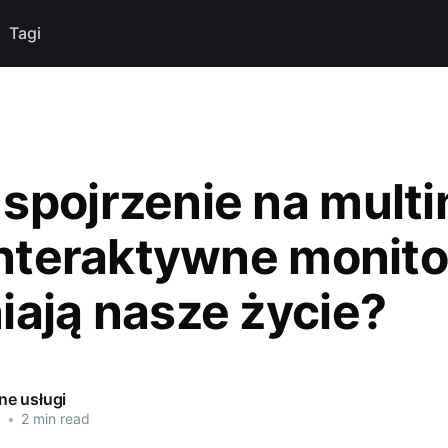
Tagi
spojrzenie na mult
 interaktywne monit
iają nasze życie?
e usługi
5
•
2 min read