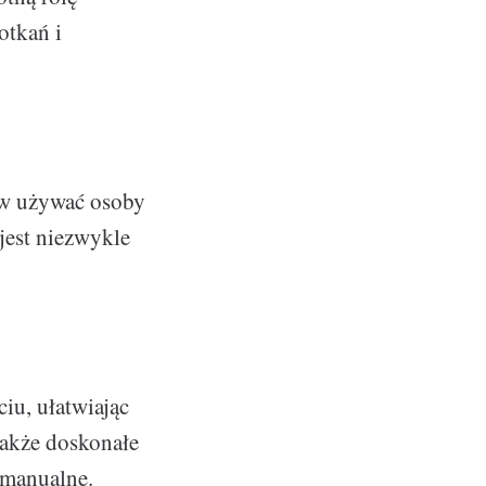
otkań i
aw używać osoby
jest niezwykle
iu, ułatwiając
także doskonałe
 manualne.