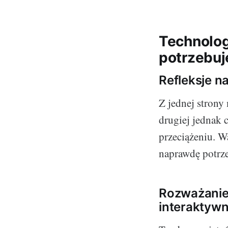
Technolog
potrzebuj
Refleksje n
Z jednej strony
drugiej jednak 
przeciążeniu. Wa
naprawdę potrz
Rozważanie
interaktyw