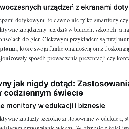
owoczesnych urządzeń z ekranami dot
epami dotykowymi to dawno nie tylko smartfony czy 
ktywne znajdziemy już dziś w biurach, szkołach, a n
mon
onsolach do gier. Ciekawym przykładem są tutaj
optoma
, które swoją funkcjonalnością oraz doskonałą
jonizowały sposób prowadzenia prezentacji czy konfe
wny jak nigdy dotąd: Zastosowania
w codziennym świecie
e monitory w edukacji i biznesie
ktywne znalazły szerokie zastosowanie w edukacji, st
wiającym przyswajanie wiedzy. W biznesie z kolei ist