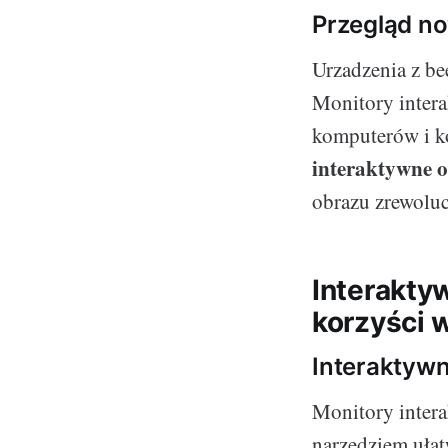
Przegląd n
Urzadzenia z be
Monitory intera
komputerów i k
interaktywne 
obrazu zrewoluc
Interakty
korzyści 
Interaktywn
Monitory intera
narzędziem ułat