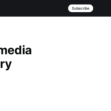
Subscribe
imedia
ory