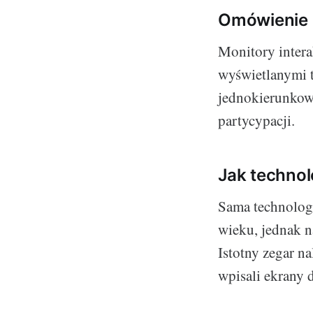
Omówienie 
Monitory intera
wyświetlanymi t
jednokierunkowy
partycypacji.
Jak technol
Sama technolog
wieku, jednak n
Istotny zegar n
wpisali ekrany