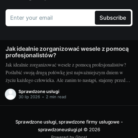
Enter your email
Subscribe
Jak idealnie zorganizować wesele z pomocą
profesjonalistów?
Jak idealnie zorganizować wesele z pomocą profesjonalistów?
Poślubić swoją drugą połówkę jest najważniejszym dniem w
życiu każdego człowieka. Ale zanim to nastąpi, stajemy przed
wielkim wyzwaniem – jak zorganizować ten najważniejszy
Sprawdzone usługi
dzień? Czy warto skorzystać z usług profesjonalistów? Czy to
30 lip 2026
•
2 min read
nie za drogie? Dziś postaram się odpowiedzieć na te pytania.
Przygotowania
Sprawdzone usługi, sprawdzone firmy usługowe -
sprawdzoneuslugi.pl
© 2026
Powered by Ghost