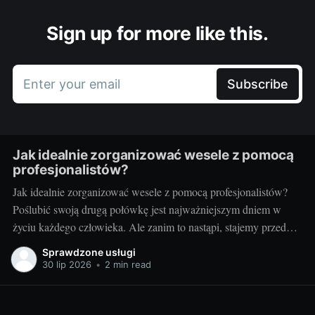
Sign up for more like this.
Enter your email
Subscribe
Jak idealnie zorganizować wesele z pomocą
profesjonalistów?
Jak idealnie zorganizować wesele z pomocą profesjonalistów?
Poślubić swoją drugą połówkę jest najważniejszym dniem w
życiu każdego człowieka. Ale zanim to nastąpi, stajemy przed
wielkim wyzwaniem – jak zorganizować ten najważniejszy
Sprawdzone usługi
dzień? Czy warto skorzystać z usług profesjonalistów? Czy to
30 lip 2026
•
2 min read
nie za drogie? Dziś postaram się odpowiedzieć na te pytania.
Przygotowania