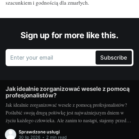
szacunkiem i godnością dla zmarłych.
Sign up for more like this.
Enter your email
Subscribe
Jak idealnie zorganizować wesele z pomocą
profesjonalistów?
Jak idealnie zorganizować wesele z pomocą profesjonalistów?
Poślubić swoją drugą połówkę jest najważniejszym dniem w
życiu każdego człowieka. Ale zanim to nastąpi, stajemy przed
wielkim wyzwaniem – jak zorganizować ten najważniejszy
Sprawdzone usługi
dzień? Czy warto skorzystać z usług profesjonalistów? Czy to
30 lip 2026
•
2 min read