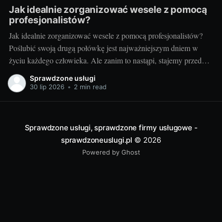
Jak idealnie zorganizować wesele z pomocą
profesjonalistów?
Jak idealnie zorganizować wesele z pomocą profesjonalistów?
Poślubić swoją drugą połówkę jest najważniejszym dniem w
życiu każdego człowieka. Ale zanim to nastąpi, stajemy przed
wielkim wyzwaniem – jak zorganizować ten najważniejszy
Sprawdzone usługi
dzień? Czy warto skorzystać z usług profesjonalistów? Czy to
30 lip 2026
•
2 min read
nie za drogie? Dziś postaram się odpowiedzieć na te pytania.
Przygotowania
Sprawdzone usługi, sprawdzone firmy usługowe -
sprawdzoneuslugi.pl
© 2026
Powered by Ghost