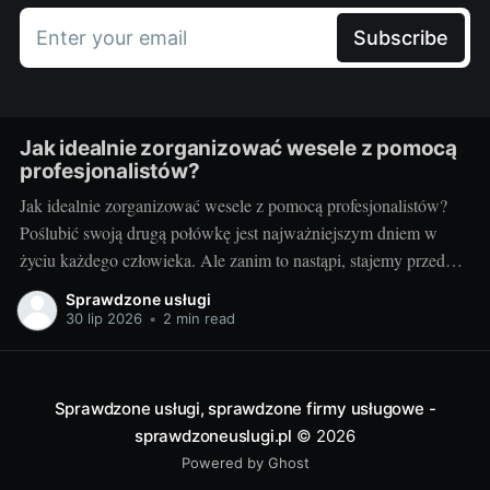
Enter your email
Subscribe
Jak idealnie zorganizować wesele z pomocą
profesjonalistów?
Jak idealnie zorganizować wesele z pomocą profesjonalistów?
Poślubić swoją drugą połówkę jest najważniejszym dniem w
życiu każdego człowieka. Ale zanim to nastąpi, stajemy przed
wielkim wyzwaniem – jak zorganizować ten najważniejszy
Sprawdzone usługi
dzień? Czy warto skorzystać z usług profesjonalistów? Czy to
30 lip 2026
•
2 min read
nie za drogie? Dziś postaram się odpowiedzieć na te pytania.
Przygotowania
Sprawdzone usługi, sprawdzone firmy usługowe -
sprawdzoneuslugi.pl
© 2026
Powered by Ghost