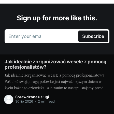
Sign up for more like this.
Enter your email
Subscribe
Jak idealnie zorganizować wesele z pomocą
profesjonalistów?
Jak idealnie zorganizować wesele z pomocą profesjonalistów?
Poślubić swoją drugą połówkę jest najważniejszym dniem w
życiu każdego człowieka. Ale zanim to nastąpi, stajemy przed
wielkim wyzwaniem – jak zorganizować ten najważniejszy
Sprawdzone usługi
dzień? Czy warto skorzystać z usług profesjonalistów? Czy to
30 lip 2026
•
2 min read
nie za drogie? Dziś postaram się odpowiedzieć na te pytania.
Przygotowania