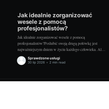
Jak idealnie zorganizować
wesele z pomocą
profesjonalistów?
Jak idealnie zorganizować wesele z pomocą
profesjonalistów?Poślubić swoją drugą połówkę jest
najważniejszym dniem w życiu każdego człowieka. Ale
zanim to nastąpi, stajemy przed wielkim wyzwaniem –
Sprawdzone usługi
jak zorganizować ten najważniejszy dzień? Czy warto
30 lip 2026
•
2 min read
skorzystać z usług profesjonalistów? Czy to nie za
drogie? Dziś postaram się odpowiedzieć na te pytania.
Przygotowania
Sprawdzone usługi, sprawdzone firmy usługowe - sprawdzone