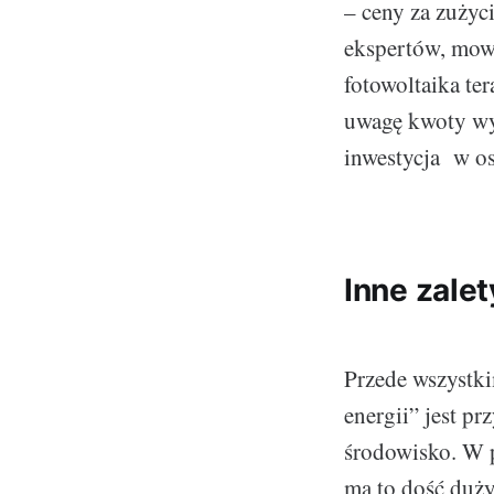
– ceny za zużyc
ekspertów, mowa
fotowoltaika ter
uwagę kwoty wyd
inwestycja w os
Inne zalet
Przede wszystki
energii” jest p
środowisko. W 
ma to dość duż