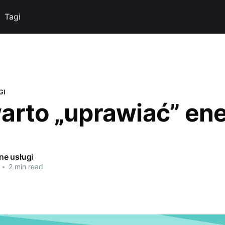
Tagi
GI
arto „uprawiać” ene
e usługi
•
2 min read