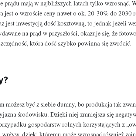
ie prądu mają w najbliższych latach tylko wzrosnąć.
 jest o wzroście ceny nawet o ok. 20-30% do 2030 
az jest inwestycją dość kosztowną, to jednak jeżeli w
awane na prąd w przyszłości, okazuje się, że fotowo
zczędność, która dość szybko powinna się zwrócić.
y?
m możesz być z siebie dumny, bo produkcja tak zwane
rzyjazna środowisku. Dzięki niej zmniejsza się negat
przypadku gospodarstw rolnych korzystających z „o
y wpływ, dzięki któremu może wzrosnąć również zain