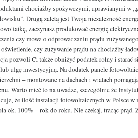
oduktami chociażby spożywczymi, uprawianymi w „
owisku”. Drugą zaletą jest Twoja niezależność energ
towoltaikę, zaczynasz produkować energię elektryczn
aczenia czy mowa o odprowadzaniu prądu zużywanego
 oświetlenie, czy zużywanie prądu na chociażby ładow
ja pozwoli Ci także obniżyć podatek rolny i starać s
lub ulgę inwestycyjną. Na dodatek panele fotowoltaic
wierzchni – montowane na dachach i wiatach pomagają
enu. Warto mieć to na uwadze, szczególnie że Instytu
uje, że ilość instalacji fotowoltaicznych w Polsce w 
sła ok. 100% – rok do roku. Nie czekaj, tracąc prąd. 