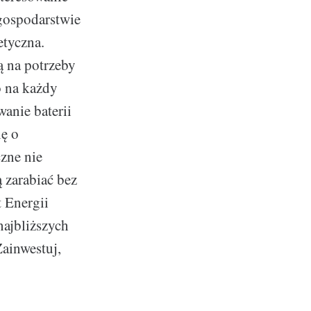
gospodarstwie
etyczna.
ą na potrzeby
 na każdy
anie baterii
ię o
zne nie
 zarabiać bez
t Energii
najbliższych
Zainwestuj,