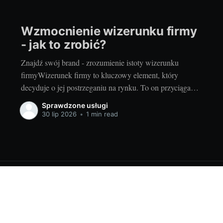
Wzmocnienie wizerunku firmy
- jak to zrobić?
Znajdź swój brand - zrozumienie istoty wizerunku
firmyWizerunek firmy to kluczowy element, który
decyduje o jej postrzeganiu na rynku. To on przyciąga
nowych klientów, buduje zaufanie i pozwala wyróżnić się
Sprawdzone usługi
pośród konkurencji. Ale jak zdefiniować wizerunek
30 lip 2026
•
1 min read
firmy? Przyjrzyjmy się temu zagadnieniu. Wizerunek
firmy to przede wszystkim jej identyfikacja wizualna.
Logo,
uslugi.pl
© 2026