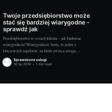
Twoje przedsiębiorstwo może
stać się bardziej wiarygodne -
sprawdź jak
Przedsiębiorstwo w oczach klienta – jak budować
wiarygodność?Wiarygodność firmy, to jeden z
kluczowych aspektów, na które zwraca uwagę
potencjalny klient. Decyzje zakupowe stają się coraz
Sprawdzone usługi
częściej świadome, więc klient szuka informacji o firmie,
30 lip 2026
•
1 min read
analizuje jej wizerunek, historię, opinie, referencje, a
także certyfikaty. Odbiorca chce mieć pewność, że
podmiot, z którym
Powered by Ghost