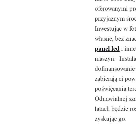
oferowanymi pr
przyjaznym środ
Inwestując w fo
własne, bez zn
panel led
i inne
maszyn. Instalac
dofinansowanie 
zabierają ci po
poświęcania ter
Odnawialnej szac
latach będzie ro
zyskując go.