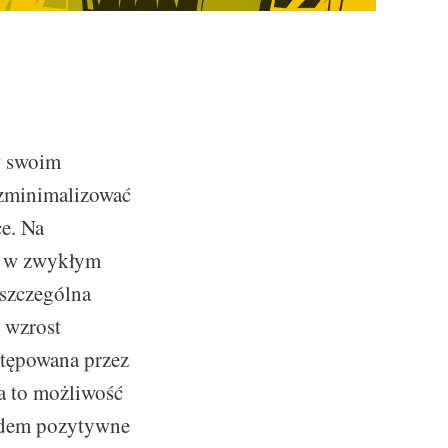
w swoim
j zminimalizować
ce. Na
iż w zwykłym
szczególna
ł wzrost
astępowana przez
ka to możliwość
lędem pozytywne