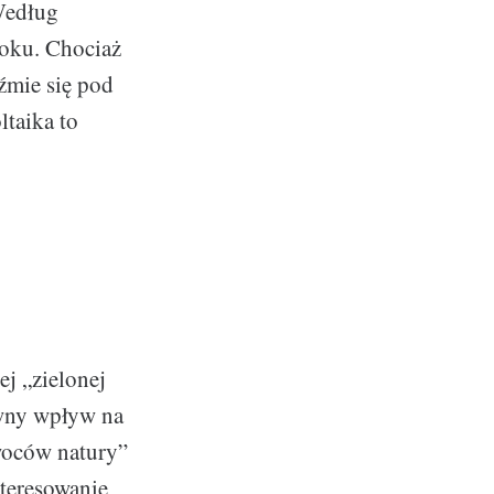
 Według
roku. Chociaż
eźmie się pod
ltaika to
j „zielonej
ywny wpływ na
woców natury”
teresowanie