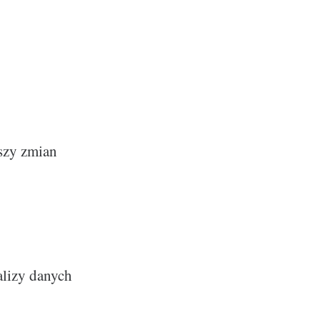
szy zmian
alizy danych