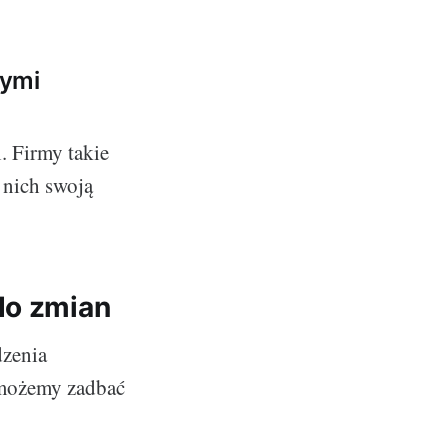
łymi
. Firmy takie
 nich swoją
do zmian
dzenia
 możemy zadbać