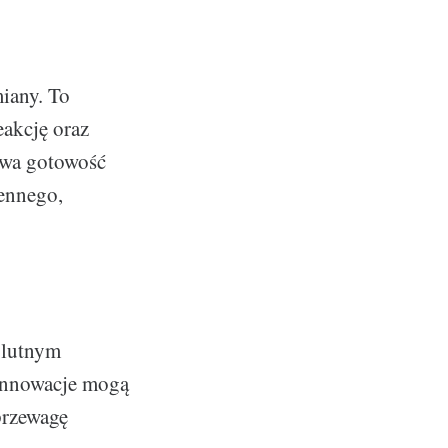
miany. To
eakcję oraz
owa gotowość
iennego,
olutnym
 innowacje mogą
przewagę