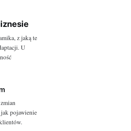
iznesie
mika, z jaką te
aptacji. U
tność
ym
 zmian
 jak pojawienie
klientów.