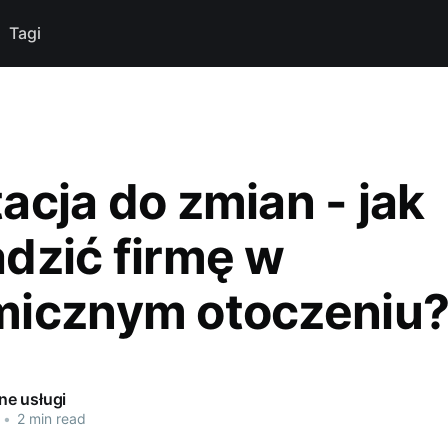
Tagi
acja do zmian - jak
dzić firmę w
icznym otoczeniu
e usługi
•
2 min read